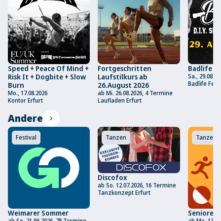
Fortgeschritten
Badlife Fe
Speed + Peace Of Mind +
Laufstilkurs ab
Sa., 29.08.20
Risk It + Dogbite + Slow
Badlife Fest
26.August 2026
Burn
ab Mi. 26.08.2026, 4 Termine
Mo., 17.08.2026
Laufladen Erfurt
Kontor Erfurt
Andere
chevron_right
Festival
Tanzen
Tanzen
Discofox
ab So. 12.07.2026, 16 Termine
Tanzkonzept Erfurt
Weimarer Sommer
Senioren
ab So. 21.06.2026, 78 Termine
ab Mo. 13.07