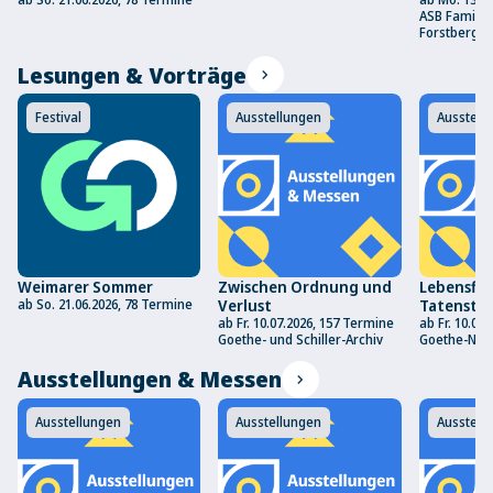
ASB Famili
Forstberg"
Lesungen & Vorträge
chevron_right
Festival
Ausstellungen
Ausstell
Weimarer Sommer
Zwischen Ordnung und
Lebensflu
ab So. 21.06.2026, 78 Termine
Verlust
Tatenstu
ab Fr. 10.07.2026, 157 Termine
ab Fr. 10.07
Goethe- und Schiller-Archiv
Goethe-Nat
Ausstellungen & Messen
chevron_right
Ausstellungen
Ausstellungen
Ausstell