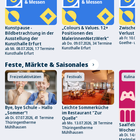
Kunstpause -
„Colours & Values. 12+
Zwischen
Bildbetrachtung in der
Positionen des
Verlust
Ausstellung der
MalerinnenNetzWerk“
ab Fr. 10.07
Goethe- und 
Kunsthalle Erfurt
ab Do. 09.07.2026, 34 Termine
Kunsthalle Erfurt
ab Mi. 08.07.2026, 17 Termine
Kunsthalle Erfurt
Feste, Märkte & Saisonales
chevron_right
Freizeitaktivitäten
Festivals
Kulinarik
Bye, bye Schule – Hallo
Leichte Sommerküche
„Sommer“!
im Restaurant "Zur
ab Di. 07.07.2026, 41 Termine
Quelle"
Thüringentherme
ab Mo. 13.07.2026, 28 Termine
Saalfelde
Mühlhausen
Thüringentherme
Wochenm
Mühlhausen
ab Di. 14.07
Marktplatz