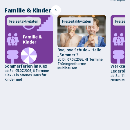
Familie & Kinder
chevron_right
Freizeitaktivitäten
Freizeitaktivitäten
Freizeita
Bye, bye Schule – Hallo
„Sommer“!
ab Di. 07.07.2026, 41 Termine
Thüringentherme
Sommerferien im Klex
Werkcafé 
Mühlhausen
ab So. 05.07.2026, 6 Termine
Lederobj
Klex - Ein offenes Haus für
ab Sa. 11.07
Kinder und
Neues Mus