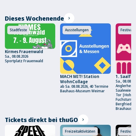
Dieses Wochenende
chevron_right
Stadtfeste
Ausstellungen
Festivals
Kirmes Frauenwald
Sa., 08.08.2026
Sportplatz Frauenwald
MACH MIT! Station
1. Saalfe
WohnCollage
Sa., 08.08.20
Anglerheim 
ab Sa. 08.08.2026, 40 Termine
Saalewiese
Bauhaus-Museum Weimar
Tor |Hoher
Fuchsturm |
Bergfried G
Brauhaus Sa
Tickets direkt bei thuGO
chevron_right
Freizeitaktivitäten
Festival