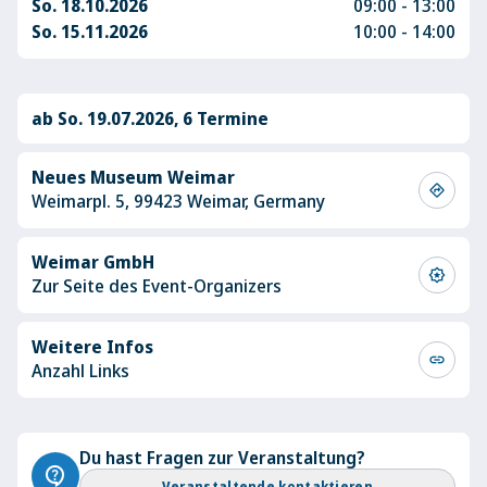
So. 18.10.2026
09:00 - 13:00
So. 15.11.2026
10:00 - 14:00
ab So. 19.07.2026, 6 Termine
Neues Museum Weimar
directions
Weimarpl. 5, 99423 Weimar, Germany
Weimar GmbH
award_star
Zur Seite des Event-Organizers
Weitere Infos
link
Anzahl Links
Du hast Fragen zur Veranstaltung?
contact_support
Veranstaltende kontaktieren