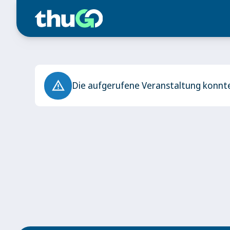
warning_amber
Die aufgerufene Veranstaltung konnte