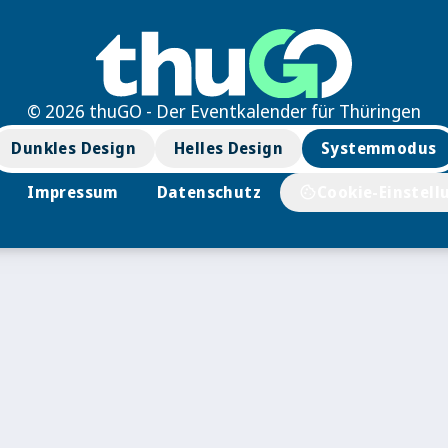
© 2026 thuGO - Der Eventkalender für Thüringen
Dunkles Design
Helles Design
Systemmodus
Impressum
Datenschutz
Cookie-Einstell
cookie