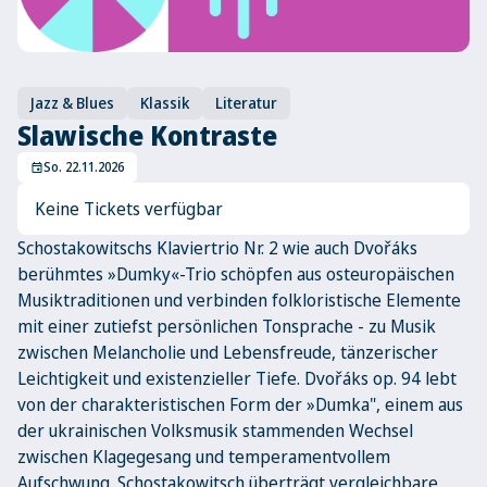
Jazz & Blues
Klassik
Literatur
Slawische Kontraste
So. 22.11.2026
event
Keine Tickets verfügbar
Schostakowitschs Klaviertrio Nr. 2 wie auch Dvořáks
berühmtes »Dumky«-Trio schöpfen aus osteuropäischen
Musiktraditionen und verbinden folkloristische Elemente
mit einer zutiefst persönlichen Tonsprache - zu Musik
zwischen Melancholie und Lebensfreude, tänzerischer
Leichtigkeit und existenzieller Tiefe. Dvořáks op. 94 lebt
von der charakteristischen Form der »Dumka", einem aus
der ukrainischen Volksmusik stammenden Wechsel
zwischen Klagegesang und temperamentvollem
Aufschwung. Schostakowitsch überträgt vergleichbare