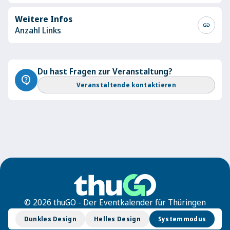
Weitere Infos
link
Anzahl Links
Du hast Fragen zur Veranstaltung?
contact_support
Veranstaltende kontaktieren
© 2026 thuGO - Der Eventkalender für Thüringen
Dunkles Design
Helles Design
Systemmodus