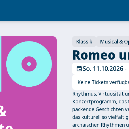
Klassik
Musical & O
Romeo un
So. 11.10.2026 -
event
Keine Tickets verfügb
Rhythmus, Virtuosität u
Konzertprogramm, das tä
packende Geschichten ve
das kulturell so vielfält
archaischen Rhythmen und