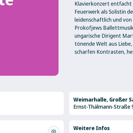
Klavierkonzert entfacht 
Feuerwerk als Solistin d
leidenschaftlich und vo
Prokofjews Ballettmusik
ungarische Dirigent Mart
tönende Welt aus Liebe, 
scharfen Kontrasten, he
Weimarhalle, Großer S
Ernst-Thälmann-Straße 
Weitere Infos
award_star