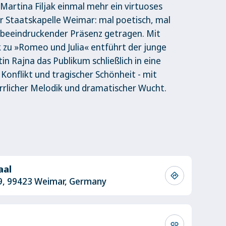
Martina Filjak einmal mehr ein virtuoses
er Staatskapelle Weimar: mal poetisch, mal
n beeindruckender Präsenz getragen. Mit
 zu »Romeo und Julia« entführt der junge
in Rajna das Publikum schließlich in eine
Konflikt und tragischer Schönheit - mit
rrlicher Melodik und dramatischer Wucht.
aal
directions
9, 99423 Weimar, Germany
link