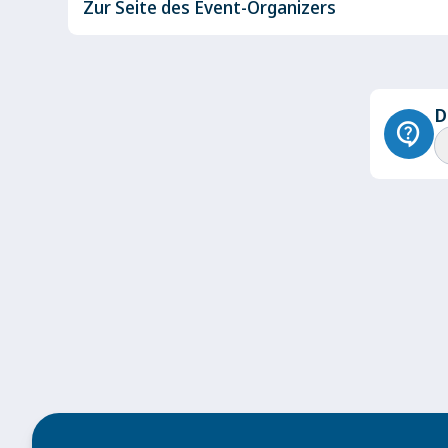
Zur Seite des Event-Organizers
D
contact_support