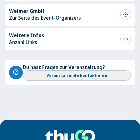
Weimar GmbH
award_star
Zur Seite des Event-Organizers
Weitere Infos
link
Anzahl Links
Du hast Fragen zur Veranstaltung?
contact_support
Veranstaltende kontaktieren