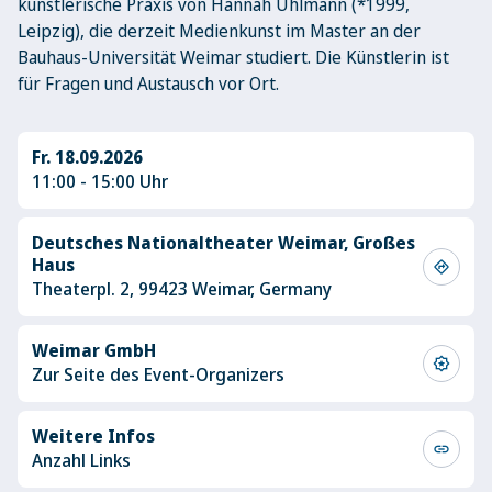
künstlerische Praxis von Hannah Uhlmann (*1999,
Leipzig), die derzeit Medienkunst im Master an der
Bauhaus-Universität Weimar studiert. Die Künstlerin ist
für Fragen und Austausch vor Ort.
Fr. 18.09.2026
11:00 - 15:00 Uhr
Deutsches Nationaltheater Weimar, Großes
Haus
directions
Theaterpl. 2, 99423 Weimar, Germany
Weimar GmbH
award_star
Zur Seite des Event-Organizers
Weitere Infos
link
Anzahl Links