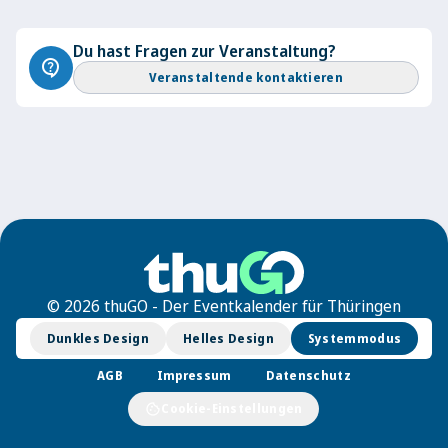
Du hast Fragen zur Veranstaltung?
contact_support
Veranstaltende kontaktieren
© 2026 thuGO - Der Eventkalender für Thüringen
Dunkles Design
Helles Design
Systemmodus
AGB
Impressum
Datenschutz
cookie
Cookie-Einstellungen