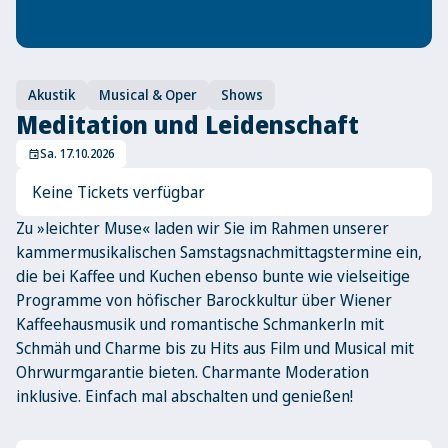
Akustik
Musical & Oper
Shows
Meditation und Leidenschaft
Sa. 17.10.2026
event
Keine Tickets verfügbar
Zu »leichter Muse« laden wir Sie im Rahmen unserer
kammermusikalischen Samstagsnachmittagstermine ein,
die bei Kaffee und Kuchen ebenso bunte wie vielseitige
Programme von höfischer Barockkultur über Wiener
Kaffeehausmusik und romantische Schmankerln mit
Schmäh und Charme bis zu Hits aus Film und Musical mit
Ohrwurmgarantie bieten. Charmante Moderation
inklusive. Einfach mal abschalten und genießen!