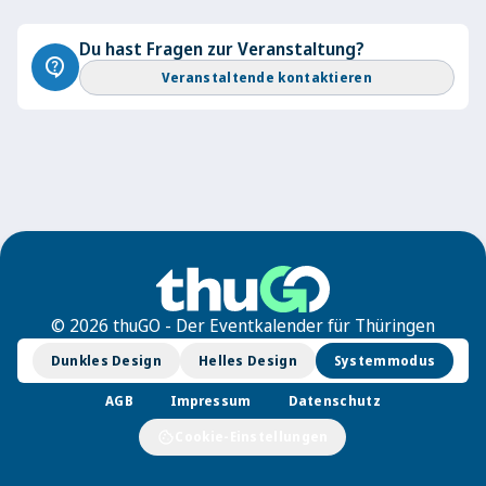
Du hast Fragen zur Veranstaltung?
contact_support
Veranstaltende kontaktieren
© 2026 thuGO - Der Eventkalender für Thüringen
Dunkles Design
Helles Design
Systemmodus
AGB
Impressum
Datenschutz
cookie
Cookie-Einstellungen