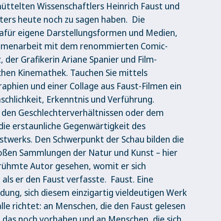
üttelten Wissenschaftlers Heinrich Faust und
iters heute noch zu sagen haben. Die
dafür eigene Darstellungsformen und Medien,
mmenarbeit mit dem renommierten Comic-
 der Grafikerin Ariane Spanier und Film-
hen Kinemathek. Tauchen Sie mittels
aphien und einer Collage aus Faust-Filmen ein
schlichkeit, Erkenntnis und Verführung.
 den Geschlechterverhältnissen oder dem
die erstaunliche Gegenwärtigkeit des
twerks. Den Schwerpunkt der Schau bilden die
oßen Sammlungen der Natur und Kunst – hier
erühmte Autor gesehen, womit er sich
als er den Faust verfasste. Faust. Eine
ladung, sich diesem einzigartig vieldeutigen Werk
alle richtet: an Menschen, die den Faust gelesen
 das noch vorhaben und an Menschen, die sich