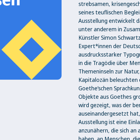
strebsamen, krisengesch
seines teuflischen Begle
Ausstellung entwickelt 
unter anderem in Zusa
Künstler Simon Schwartz,
Expert*innen der Deutsc
ausdrucksstarker Typogr
in die Tragödie über Men
Themeninseln zur Natur,
Kapitalozän beleuchten 
Goethe‘schen Sprachkuns
Objekte aus Goethes gr
wird gezeigt, was der b
auseinandergesetzt hat, 
Ausstellung ist eine Ein
anzunähern, die sich an 
haben, an Menschen, die