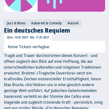
Jazz & Blues
Kabarett & Comedy
Klassik
Ein deutsches Requiem
So. 10.01.2027 - Mo. 11.01.2027
event
Keine Tickets verfügbar
Tragik und Trauer durchströmen dieses Konzert - und
öffnen zugleich den Blick auf eine Hoffnung, die aus
unterschiedlichen kulturellen und religiösen Traditionen
erwächst. Brahms' »Tragische Ouvertüre« setzt ein
kraftvolles Zeichen existenzieller Ernsthaftigkeit, bevor
Max Bruchs »Kol Nidrei« uns in eine gänzlich andere
geistige Welt entführt. Auf jüdischen Gebetsmelodien
basierend, verleiht es der Stimme des Cellos eine
klagende und zugleich tröstende Kraft - persönlich, innig
und von großer Würde. »Ein deutsches Requiem«