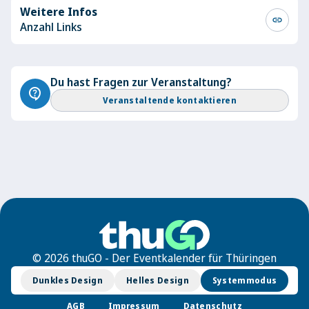
Weitere Infos
link
Anzahl Links
Du hast Fragen zur Veranstaltung?
contact_support
Veranstaltende kontaktieren
© 2026 thuGO - Der Eventkalender für Thüringen
Dunkles Design
Helles Design
Systemmodus
AGB
Impressum
Datenschutz