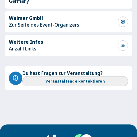
Germany
Weimar GmbH
award_star
Zur Seite des Event-Organizers
Weitere Infos
link
Anzahl Links
Du hast Fragen zur Veranstaltung?
contact_support
Veranstaltende kontaktieren