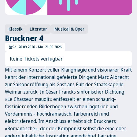
Klassik
Literatur
Musical & Oper
Bruckner 4
So. 20.09.2026 - Mo. 21.09.2026
event
Keine Tickets verfügbar
Mit einem Konzert voller Klangmagie und visionärer Kraft
kehrt der international gefeierte Dirigent Marc Albrecht
zur Saisoneröffnung als Gast ans Pult der Staatskapelle
Weimar zurück. In César Francks sinfonischer Dichtung
»Le Chasseur maudit« entfesselt er einen schaurig-
faszinierenden Bilderbogen zwischen Jagdtrieb und
Verdammnis - hochdramatisch, farbenreich und
elektrisierend. Im Anschluss erhebt sich Bruckners
»Romantische«, der der Komponist selbst die eine oder
andere inhaltliche Inspiration angedichtet hat: eine