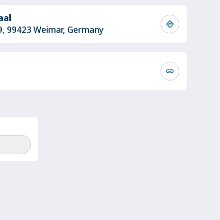
aal
directions
9, 99423 Weimar, Germany
link