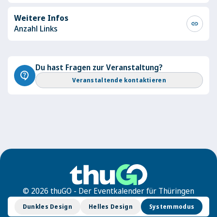
Weitere Infos
link
Anzahl Links
Du hast Fragen zur Veranstaltung?
contact_support
Veranstaltende kontaktieren
© 2026 thuGO - Der Eventkalender für Thüringen
Dunkles Design
Helles Design
Systemmodus