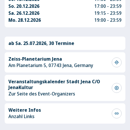
So. 20.12.2026
17:00 - 23:59
Sa. 26.12.2026
19:15 - 23:59
Mo. 28.12.2026
19:00 - 23:59
ab Sa. 25.07.2026, 30 Termine
Zeiss-Planetarium Jena
directions
Am Planetarium 5, 07743 Jena, Germany
Veranstaltungskalender Stadt Jena C/O
JenaKultur
award_star
Zur Seite des Event-Organizers
Weitere Infos
link
Anzahl Links