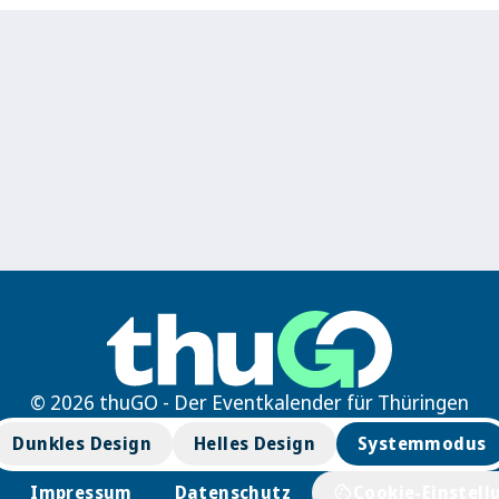
© 2026 thuGO - Der Eventkalender für Thüringen
Dunkles Design
Helles Design
Systemmodus
Impressum
Datenschutz
Cookie-Einstell
cookie