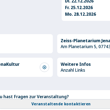
Di. 22.12.2026
Fr. 25.12.2026
Mo. 28.12.2026
Zeiss-Planetarium Jen
Am Planetarium 5, 0774
enaKultur
Weitere Infos
award_star
Anzahl Links
u hast Fragen zur Veranstaltung?
Veranstaltende kontaktieren