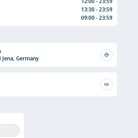
12:00 - 23:59
13:30 - 23:59
09:00 - 23:59
a
directions
3 Jena, Germany
link