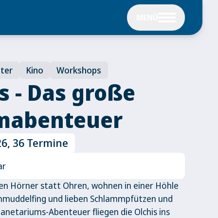
MENÜ
ater
Kino
Workshops
s - Das große
mabenteuer
26, 36 Termine
ar
ben Hörner statt Ohren, wohnen in einer Höhle
Schmuddelfing und lieben Schlammpfützen und
lanetariums-Abenteuer fliegen die Olchis ins