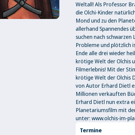
Weltall! Als Professor B
die Olchi-Kinder natürli
Mond und zu den Planete
allerhand Spannendes üb
suchen nach schwarzen L
Probleme und plötzlich 
Ende alle drei wieder hei
krötige Welt der Olchis 
Filmerlebnis! Mit der St
krötige Welt der Olchis 
von Autor Erhard Dietl e
Millionen verkauften Bü
Erhard Dietl nun extra 
Planetariumsfilm mit den
unter: www.olchis-im-pl
Termine