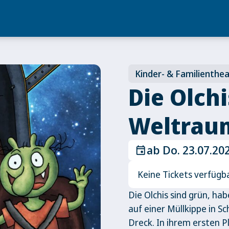
Kinder- & Familienthe
Die Olchi
Weltrau
ab Do. 23.07.20
event
Keine Tickets verfügb
Die Olchis sind grün, ha
auf einer Müllkippe in 
Dreck. In ihrem ersten P