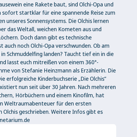
rausewein eine Rakete baut, sind Olchi-Opa und
ch sofort startklar für eine spannende Reise zum
n unseres Sonnensystems. Die Olchis lernen
er das Weltall, weichen Kometen aus und
öchern. Doch dann gibt es technische
ist auch noch Olchi-Opa verschwunden. Ob am
l in Schmuddelfing landen? Taucht tief ein in die
und lasst euch mitreißen von einem 360°-
imme von Stefanie Heinzmann als Erzählerin. Die
Die erfolgreiche Kinderbuchserie „Die Olchis“
xistiert nun seit über 30 Jahren. Nach mehreren
chern, Hörbüchern und einem Kinofilm, hat
ein Weltraumabenteuer für den ersten
 Olchis geschrieben. Weitere Infos gibt es
anetarium.de