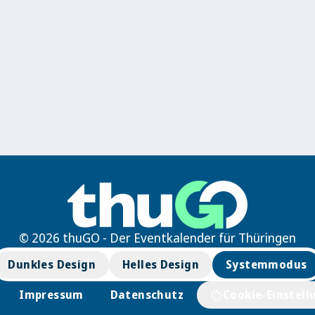
© 2026 thuGO - Der Eventkalender für Thüringen
Dunkles Design
Helles Design
Systemmodus
Impressum
Datenschutz
Cookie-Einstell
cookie