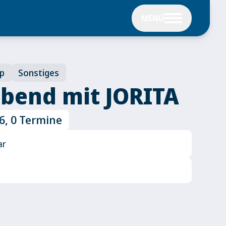
MENÜ
op
Sonstiges
bend mit JORITA
26, 0 Termine
ar