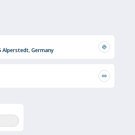
directions
5 Alperstedt, Germany
link