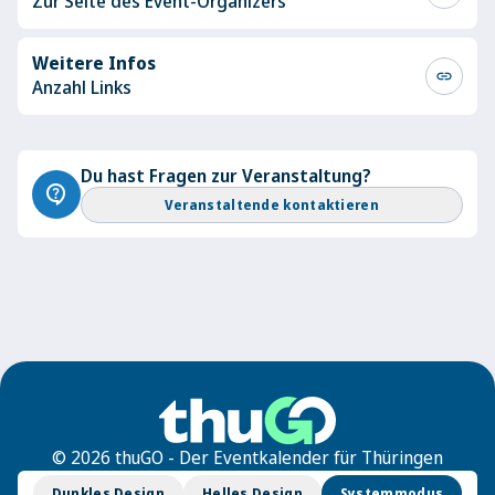
Zur Seite des Event-Organizers
Weitere Infos
link
Anzahl Links
Du hast Fragen zur Veranstaltung?
contact_support
Veranstaltende kontaktieren
© 2026 thuGO - Der Eventkalender für Thüringen
Dunkles Design
Helles Design
Systemmodus