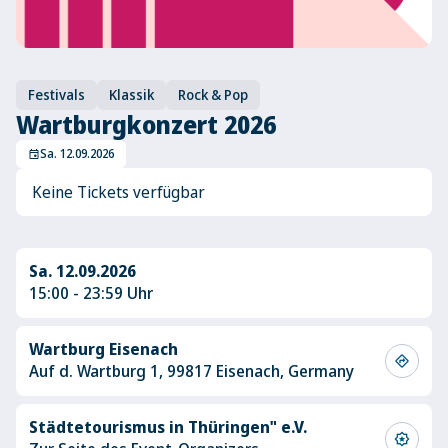
Festivals
Klassik
Rock & Pop
Wartburgkonzert 2026
Sa. 12.09.2026
event
Keine Tickets verfügbar
Sa. 12.09.2026
15:00 - 23:59 Uhr
Wartburg Eisenach
directions
Auf d. Wartburg 1, 99817 Eisenach, Germany
Städtetourismus in Thüringen" e.V.
award_star