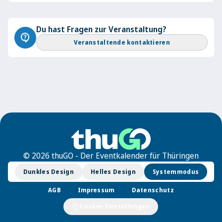
Du hast Fragen zur Veranstaltung?
contact_support
Veranstaltende kontaktieren
© 2026 thuGO - Der Eventkalender für Thüringen
Dunkles Design
Helles Design
Systemmodus
AGB
Impressum
Datenschutz
cookie
Cookie-Einstellungen