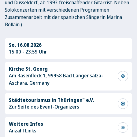
und Düsseldorf, ab 1993 freischaffender Gitarrist. Neben
Solokonzerten mit verschiedenen Programmen
Zusammenarbeit mit der spanischen Sängerin Marina
Bollain.)
So. 16.08.2026
15:00 - 23:59 Uhr
Kirche St. Georg
Am Rasenfleck 1, 99958 Bad Langensalza-
directions
Aschara, Germany
Städtetourismus in Thüringen" e.V.
award_star
Zur Seite des Event-Organizers
Weitere Infos
link
Anzahl Links