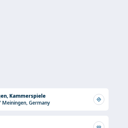
gen, Kammerspiele
directions
7 Meiningen, Germany
link