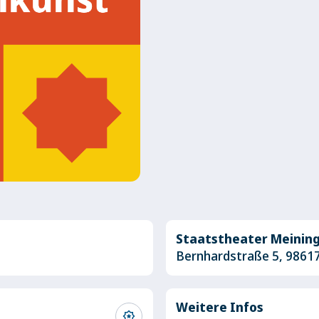
Staatstheater Meinin
Bernhardstraße 5, 9861
Weitere Infos
award_star