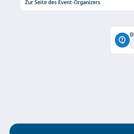
Zur Seite des Event-Organizers
D
contact_support