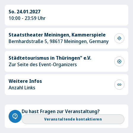
So. 24.01.2027
10:00 - 23:59 Uhr
Staatstheater Meiningen, Kammerspiele
directions
Bernhardstraße 5, 98617 Meiningen, Germany
Städtetourismus in Thüringen" e.V.
award_star
Zur Seite des Event-Organizers
Weitere Infos
link
Anzahl Links
Du hast Fragen zur Veranstaltung?
contact_support
Veranstaltende kontaktieren