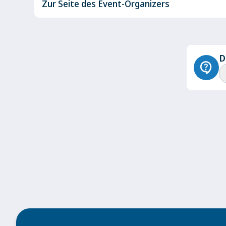
Zur Seite des Event-Organizers
D
contact_support