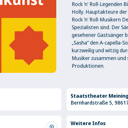
Rock ’n’ Roll-Legenden Bi
Holly. Hauptakteure der
Rock ’n’ Roll-Musikern 
Spezialisten sind. Der 
gesehener Gastsänger be
„Sasha“ den A-capella-S
kurzweilig und witzig dur
Musiker zusammen und si
Produktionen.
Staatstheater Meinin
Bernhardstraße 5, 9861
Weitere Infos
award_star