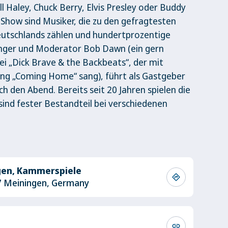
ll Haley, Chuck Berry, Elvis Presley oder Buddy
 Show sind Musiker, die zu den gefragtesten
Deutschlands zählen und hundertprozentige
Sänger und Moderator Bob Dawn (ein gern
i „Dick Brave & the Backbeats“, der mit
ong „Coming Home“ sang), führt als Gastgeber
ch den Abend. Bereits seit 20 Jahren spielen die
nd fester Bestandteil bei verschiedenen
gen, Kammerspiele
directions
7 Meiningen, Germany
link