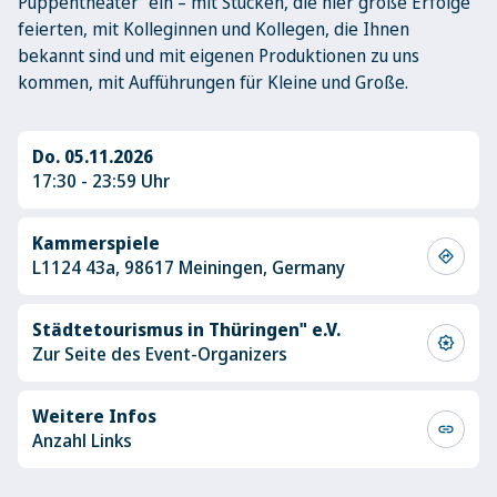
Puppentheater“ ein – mit Stücken, die hier große Erfolge
feierten, mit Kolleginnen und Kollegen, die Ihnen
bekannt sind und mit eigenen Produktionen zu uns
kommen, mit Aufführungen für Kleine und Große.
Do. 05.11.2026
17:30 - 23:59 Uhr
Kammerspiele
directions
L1124 43a, 98617 Meiningen, Germany
Städtetourismus in Thüringen" e.V.
award_star
Zur Seite des Event-Organizers
Weitere Infos
link
Anzahl Links