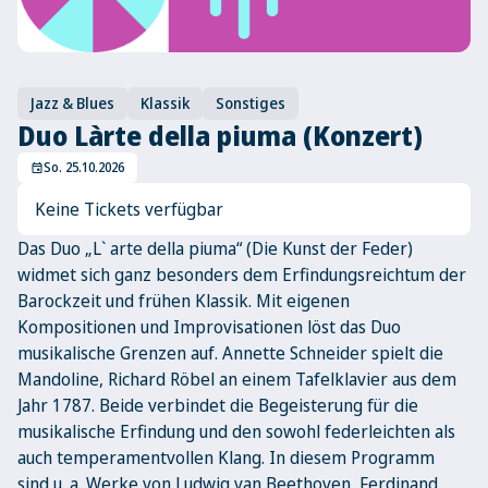
Jazz & Blues
Klassik
Sonstiges
Duo Làrte della piuma (Konzert)
So. 25.10.2026
event
Keine Tickets verfügbar
Das Duo „L` arte della piuma“ (Die Kunst der Feder)
widmet sich ganz besonders dem Erfindungsreichtum der
Barockzeit und frühen Klassik. Mit eigenen
Kompositionen und Improvisationen löst das Duo
musikalische Grenzen auf. Annette Schneider spielt die
Mandoline, Richard Röbel an einem Tafelklavier aus dem
Jahr 1787. Beide verbindet die Begeisterung für die
musikalische Erfindung und den sowohl federleichten als
auch temperamentvollen Klang. In diesem Programm
sind u. a. Werke von Ludwig van Beethoven, Ferdinand