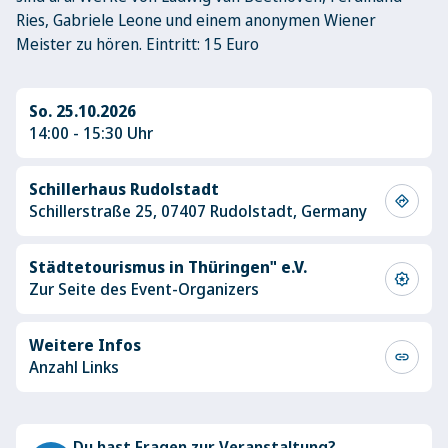
Ries, Gabriele Leone und einem anonymen Wiener
Meister zu hören. Eintritt: 15 Euro
So. 25.10.2026
14:00 - 15:30 Uhr
Schillerhaus Rudolstadt
directions
Schillerstraße 25, 07407 Rudolstadt, Germany
Städtetourismus in Thüringen" e.V.
award_star
Zur Seite des Event-Organizers
Weitere Infos
link
Anzahl Links
Du hast Fragen zur Veranstaltung?