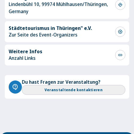
Lindenbühl 10, 99974 Mühlhausen/Thüringen,
directions
Germany
Städtetourismus in Thüringen" e.V.
award_star
Zur Seite des Event-Organizers
Weitere Infos
link
Anzahl Links
Du hast Fragen zur Veranstaltung?
contact_support
Veranstaltende kontaktieren