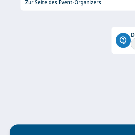
Zur Seite des Event-Organizers
D
contact_support