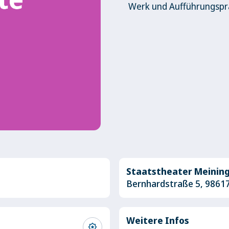
Werk und Aufführungspra
Staatstheater Meinin
Bernhardstraße 5, 9861
Weitere Infos
award_star