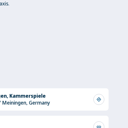
xis.
gen, Kammerspiele
directions
7 Meiningen, Germany
link