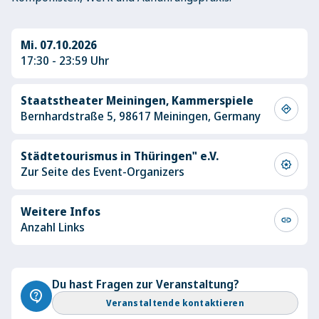
Mi. 07.10.2026
17:30 - 23:59 Uhr
Staatstheater Meiningen, Kammerspiele
directions
Bernhardstraße 5, 98617 Meiningen, Germany
Städtetourismus in Thüringen" e.V.
award_star
Zur Seite des Event-Organizers
Weitere Infos
link
Anzahl Links
Du hast Fragen zur Veranstaltung?
contact_support
Veranstaltende kontaktieren