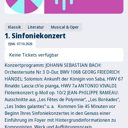
Klassik
Literatur
Musical & Oper
1. Sinfoniekonzert
Mi. 07.10.2026
event
Keine Tickets verfügbar
Konzertprogramm: JOHANN SEBASTIAN BACH:
Orchestersuite Nr. 3 D-Dur, BWV 1068 GEORG FRIEDRICH
HÄNDEL: Solomon: Ankunft der Königin von Saba, HWV 67
Rinaldo: Lascia ch’io pianga, HWV 7a ANTONIO VIVALDI:
Flötenkonzert g-Moll op. 10/2 JEAN-PHILIPPE RAMEAU:
Ausschnitte aus „Les Fêtes de Polymnie“, „Les Boréades“,
„Les Indes galantes“ u. a. Kommen Sie 45 Minuten vor
Beginn Ihres Sinfoniekonzertes in den Genuss einer
Einführung im Foyer mit Hintergrundinformationen zu
Komponisten, Werk und Aufführungspraxis.