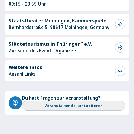
09:15 - 23:59 Uhr
Staatstheater Meiningen, Kammerspiele
directions
Bernhardstraße 5, 98617 Meiningen, Germany
Städtetourismus in Thüringen" e.V.
award_star
Zur Seite des Event-Organizers
Weitere Infos
link
Anzahl Links
Du hast Fragen zur Veranstaltung?
contact_support
Veranstaltende kontaktieren