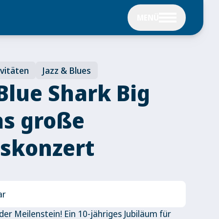
MENÜ
ivitäten
Jazz & Blues
 Blue Shark Big
as große
skonzert
ar
der Meilenstein! Ein 10-jähriges Jubiläum für