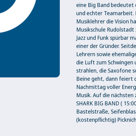
eine Big Band bedeutet e
und echter Teamarbeit. E
Musiklehrer die Vision h
Musikschule Rudolstadt z
Jazz und Funk spürbar m
einer der Gründer. Seitd
Lehrern sowie ehemalige
die Luft zum Schwingen
strahlen, die Saxofone s
Beine geht, dann feier
Nachmittag voller Energi
Musik. Auf die nächsten
SHARK BIG BAND ( 15:00
Bastelstraße, Seifenbla
(kostenpflichtig) Pickni