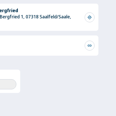
ergfried
 Bergfried 1, 07318 Saalfeld/Saale,
directions
link