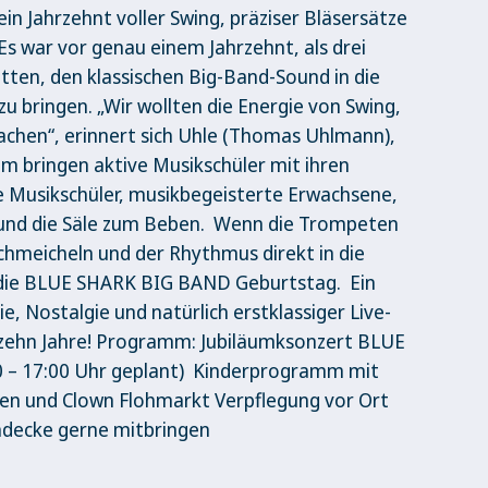
in Jahrzehnt voller Swing, präziser Bläsersätze
s war vor genau einem Jahrzehnt, als drei
atten, den klassischen Big-Band-Sound in die
u bringen. „Wir wollten die Energie von Swing,
achen“, erinnert sich Uhle (Thomas Uhlmann),
em bringen aktive Musikschüler mit ihren
 Musikschüler, musikbegeisterte Erwachsene,
 und die Säle zum Beben. Wenn die Trompeten
chmeicheln und der Rhythmus direkt in die
t die BLUE SHARK BIG BAND Geburtstag. Ein
e, Nostalgie und natürlich erstklassiger Live-
 zehn Jahre! Programm: Jubiläumksonzert BLUE
 – 17:00 Uhr geplant) Kinderprogramm mit
sen und Clown Flohmarkt Verpflegung vor Ort
chdecke gerne mitbringen