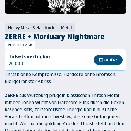
Heavy Metal & Hardrock
Metal
ZERRE + Mortuary Nightmare
Fr. 11.09.2026
event
Tickets verfügbar
confirmation_number
Kaufen
20,00 €
Thrash ohne Kompromisse. Hardcore ohne Bremsen.
Biergetränkter Abriss.
ZERRE
aus Würzburg prügeln klassischen Thrash Metal
mit der rohen Wucht von Hardcore Punk durch die Boxen.
Rasende Riffs, zerstörerische Energie und nihilistische
Vocals treffen auf eine Liveshow, die keine Gefangenen
macht. Wer auf die goldene Ära des Thrash steht und den
Moshpit lieber als den Sitzplatz kennt, ist hier genau