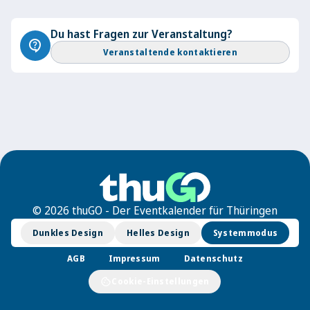
Du hast Fragen zur Veranstaltung?
contact_support
Veranstaltende kontaktieren
© 2026 thuGO - Der Eventkalender für Thüringen
Dunkles Design
Helles Design
Systemmodus
AGB
Impressum
Datenschutz
cookie
Cookie-Einstellungen