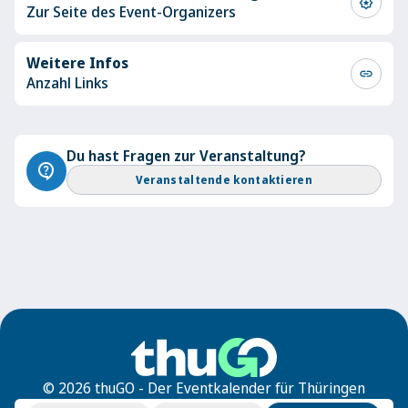
award_star
Zur Seite des Event-Organizers
Weitere Infos
link
Anzahl Links
Du hast Fragen zur Veranstaltung?
contact_support
Veranstaltende kontaktieren
© 2026 thuGO - Der Eventkalender für Thüringen