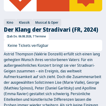
Kino
Klassik
Musical & Oper
Der Klang der Stradivari (FR, 2024)
ab Do. 06.08.2026, 7 Termine
event
Keine Tickets verfügbar
Astrid Thompson (Valérie Donzelli) erfüllt sich einen lang
gehegten Wunsch ihres verstorbenen Vaters: Für ein
außergewöhnliches Konzert bringt sie vier Stradivari-
Geigen zusammen – ein Ereignis, das weltweit
Aufmerksamkeit auf sich zieht. Doch die Zusammenarbeit
der ausgewählten Solist:innen Lise (Marie Vialle), George
(Mathieu Spinosi), Peter (Daniel Garlitsky) und Apolline
(Emma Ravier) gestaltet sich schwierig. Persönliche
Eitelkeiten und künstlerische Differenzen lassen die
Proben immer wieder scheitern. Als sich keine Einigung