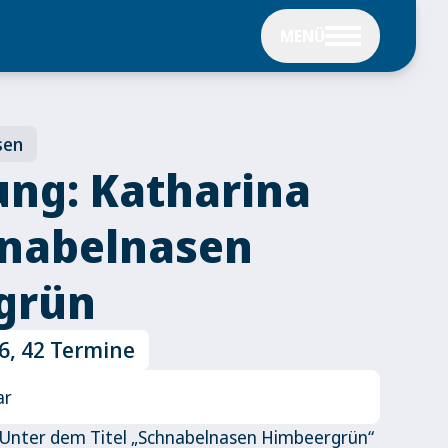
MENÜ
sen
ung: Katharina
hnabelnasen
grün
26, 42 Termine
ar
: Unter dem Titel „Schnabelnasen Himbeergrün“