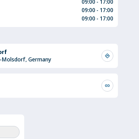
09:00 - 17:00
09:00 - 17:00
09:00 - 17:00
orf
directions
rt-Molsdorf, Germany
link