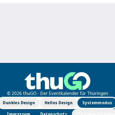
© 2026 thuGO - Der Eventkalender für Thüringen
Dunkles Design
Helles Design
Systemmodus
Impressum
Datenschutz
Cookie-Einstell
cookie