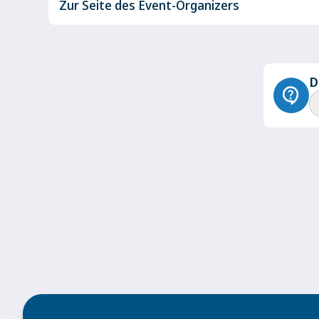
Zur Seite des Event-Organizers
D
contact_support