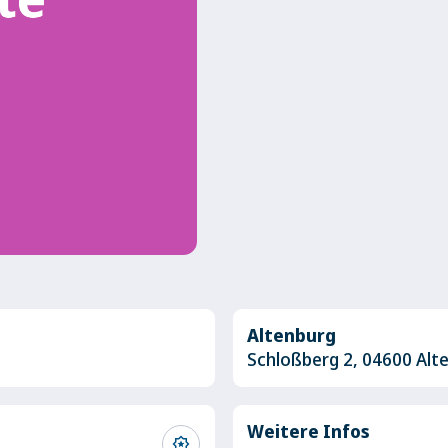
Altenburg
Schloßberg 2, 04600 Al
Weitere Infos
award_star